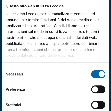
Via Romano Guardini, 17
Questo sito web utilizza i cookie
38121 Trento (TN)
Utilizziamo i cookie per personalizzare contenuti ed
Tel: +39 0461 1780400
annunci, per fornire funzionalità dei social media e per
Messaggi Whatsapp:
+39 0461 1780460
analizzare il nostro traffico. Condividiamo inoltre
(solo per assistenza tecnica connessioni internet)
informazioni sul modo in cui utilizza il nostro sito con i
nostri partner che si occupano di analisi dei dati web,
pubblicità e social media, i quali potrebbero combinarle
Orari di apertura
con altre informazioni che ha fornito loro o che hanno
contact center
Dal lunedì al venerdì
raccolto dal suo utilizzo dei loro servizi.
dalle 08:00 alle 18:00
Selezione
Si riceve preferibilmente
Necessari
previo appuntamento.
del
consenso
Preferenza
Statistici