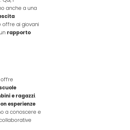
no anche a una
escita
offre ai giovani
 un
rapporto
offre
scuole
bini e ragazzi
.
con esperienze
ano a conoscere e
collaborative