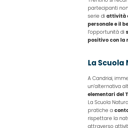
partecipanti no
serie di
attività
personale e il b
l’opportunità di
positivo con la
La Scuola 
A Candriai, imm
un’alternativa a
elementari del 
La Scuola Natur
pratiche a
conta
rispettare la na
attraverso attivi