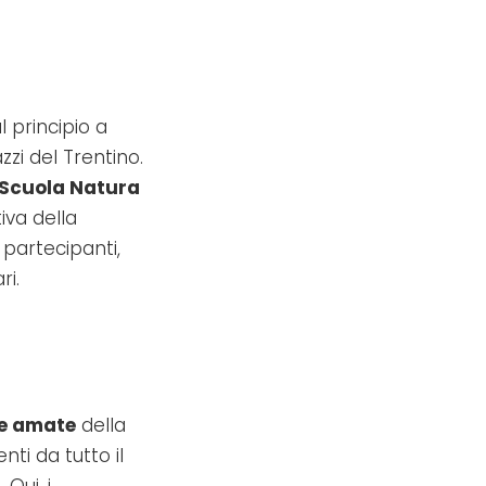
 principio a
zi del Trentino.
Scuola Natura
iva della
 partecipanti,
ri.
 e amate
della
nti da tutto il
Qui, i