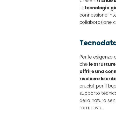
presenta
sfide 
la
tecnologia gi
connessione inte
collaborazione c
Tecnodata
Per le esigenze 
che
le strutture
offrire una conn
risolvere le crit
cruciali per il b
supporto tecnico,
della natura sen
formative.