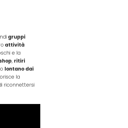
ndi
gruppi
ro
attività
oschi e la
kshop
,
ritiri
to
lontano dai
orisce la
i riconnettersi