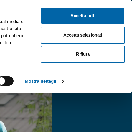
ASSISTENZA
Accetta tutti
cial media e
nostro sito
Servizi
Blog
VERIFICA COPERTURA
Accetta selezionati
i potrebbero
ei loro
Rifiuta
Mostra dettagli