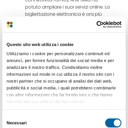
potuto ampliare i suoi servizi online. La
bigliettazione elettronica è ora più
efficiente e accessibile, migliorando
l’esperienza dei visitatori.
Streaming di Eventi
: Una delle
innovazioni più rilevanti è la possibilità
Questo sito web utilizza i cookie
di trasmettere eventi in streaming.
Utilizziamo i cookie per personalizzare contenuti ed
Questo permette ad Arte Sella di
annunci, per fornire funzionalità dei social media e per
raggiungere un pubblico più vasto,
analizzare il nostro traffico. Condividiamo inoltre
anche a livello internazionale, e di
informazioni sul modo in cui utilizza il nostro sito con i
condividere le proprie iniziative
nostri partner che si occupano di analisi dei dati web,
artistiche con chi non può essere
pubblicità e social media, i quali potrebbero combinarle
presente fisicamente.
con altre informazioni che ha fornito loro o che hanno
raccolto dal suo utilizzo dei loro servizi.
Comunicazione Continua
: La
partnership ha assicurato una
Selezione
connettività stabile e continua,
Necessari
del
fondamentale per la gestione