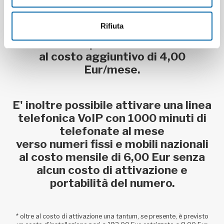
Per tutte le connessioni è possibile
Rifiuta
richiedere un indirizzo IPv4 Statico
pubblico
al costo aggiuntivo di 4,00
Eur/mese.
E' inoltre possibile attivare una linea
telefonica VoIP con 1000 minuti di
telefonate al mese
verso numeri fissi e mobili nazionali
al costo mensile di 6,00 Eur senza
alcun costo di attivazione e
portabilità del numero.
* oltre al costo di attivazione una tantum, se presente, è previsto