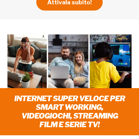
Attivala subito!
INTERNET SUPER VELOCE PER
SMART WORKING,
VIDEOGIOCHI, STREAMING
FILM E SERIE TV!