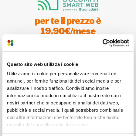
per te il prezzo è
19,90€/mese
per i primi 6 mesi
Dal settimo mese in poi
24,90€/mese
per sempre
Questo sito web utilizza i cookie
Oppure:
Utilizziamo i cookie per personalizzare contenuti ed
27,90€/mese per sempre
annunci, per fornire funzionalità dei social media e per
analizzare il nostro traffico. Condividiamo inoltre
per connessione su rete OPEN
informazioni sul modo in cui utilizza il nostro sito con i
FIBER
nostri partner che si occupano di analisi dei dati web,
pubblicità e social media, i quali potrebbero combinarle
con altre informazioni che ha fornito loro o che hanno
raccolto dal suo utilizzo dei loro servizi.