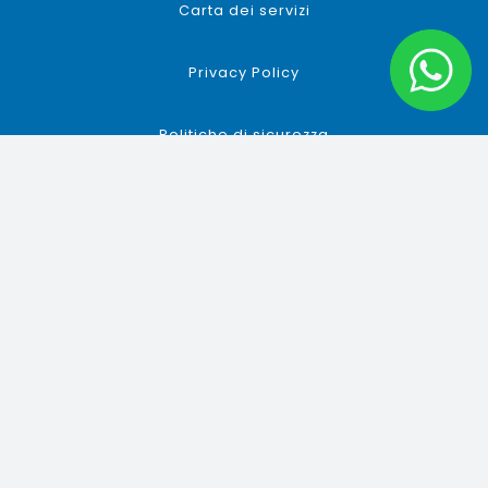
Carta dei servizi
Privacy Policy
Politiche di sicurezza
Trasparenza tariffaria
Trasparenza tecnica
Area rivenditori
Copyright © 2024 Tecnodata Trentina srl – P.IVA 01431000221 –
Registro Imprese di Trento C.C.I.A.A. TN 137236 – Cap. Soc. 12.560,00 i.v.
Website proudly powered by
WDStudio.it