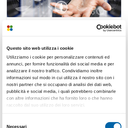
6 giugno – Serata
informativa presso il
Comune di Contà – Fraz.
Questo sito web utilizza i cookie
Flavon
Utilizziamo i cookie per personalizzare contenuti ed
1 Giugno 2018
annunci, per fornire funzionalità dei social media e per
Il giorno 6 giugno 2018 alle ore 20.30
analizzare il nostro traffico. Condividiamo inoltre
presso la Sala Civica del Comune di…
informazioni sul modo in cui utilizza il nostro sito con i
nostri partner che si occupano di analisi dei dati web,
pubblicità e social media, i quali potrebbero combinarle
con altre informazioni che ha fornito loro o che hanno
raccolto dal suo utilizzo dei loro servizi.
COMUNICAZIONI COMMERCIALI
NEWS
Selezione
Necessari
del